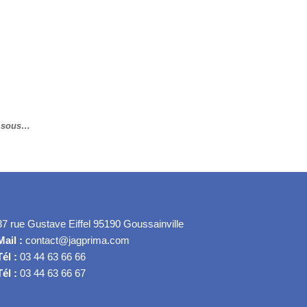
en sous…
37 rue Gustave Eiffel 95190 Goussainville
Mail :
contact@jagprima.com
Tél :
03 44 63 66 66
Tél :
03 44 63 66 67