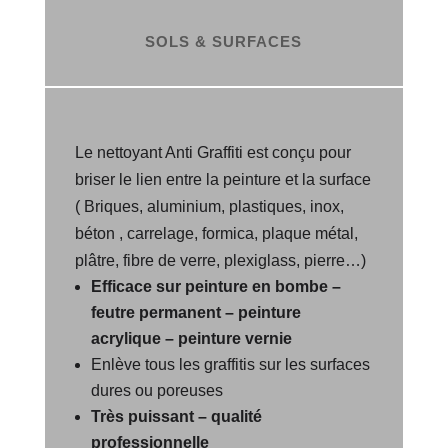
SOLS & SURFACES
Le nettoyant Anti Graffiti est conçu pour
briser le lien entre la peinture et la surface
( Briques, aluminium, plastiques, inox,
béton , carrelage, formica, plaque métal,
plâtre, fibre de verre, plexiglass, pierre…)
Efficace sur peinture en bombe –
feutre permanent – peinture
acrylique – peinture vernie
Enlève tous les graffitis sur les surfaces
dures ou poreuses
Très puissant – qualité
professionnelle