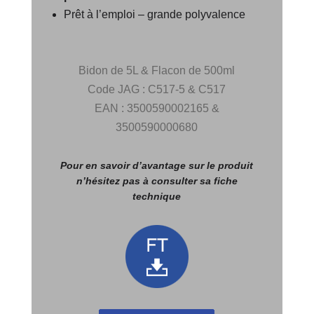
Prêt à l’emploi – grande polyvalence
Bidon de 5L & Flacon de 500ml
Code JAG : C517-5 & C517
EAN : 3500590002165 &
3500590000680
Pour en savoir d’avantage sur le produit
n’hésitez pas
à consulter sa fiche
technique